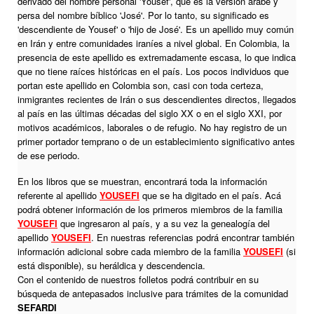
derivado del nombre personal 'Yousef', que es la versión árabe y
persa del nombre bíblico 'José'. Por lo tanto, su significado es
'descendiente de Yousef' o 'hijo de José'. Es un apellido muy común
en Irán y entre comunidades iraníes a nivel global. En Colombia, la
presencia de este apellido es extremadamente escasa, lo que indica
que no tiene raíces históricas en el país. Los pocos individuos que
portan este apellido en Colombia son, casi con toda certeza,
inmigrantes recientes de Irán o sus descendientes directos, llegados
al país en las últimas décadas del siglo XX o en el siglo XXI, por
motivos académicos, laborales o de refugio. No hay registro de un
primer portador temprano o de un establecimiento significativo antes
de ese periodo.
En los libros que se muestran, encontrará toda la información
referente al apellido
YOUSEFI
que se ha digitado en el país. Acá
podrá obtener información de los primeros miembros de la familia
YOUSEFI
que ingresaron al país, y a su vez la genealogía del
apellido
YOUSEFI
. En nuestras referencias podrá encontrar también
información adicional sobre cada miembro de la familia
YOUSEFI
(si
está disponible), su heráldica y descendencia.
Con el contenido de nuestros folletos podrá contribuir en su
búsqueda de antepasados inclusive para trámites de la comunidad
SEFARDI