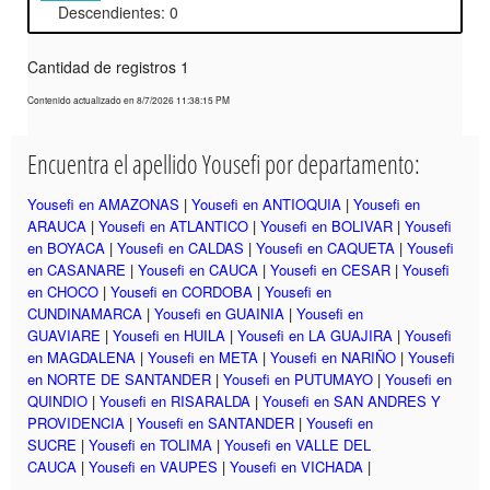
Descendientes: 0
Cantidad de registros 1
Contenido actualizado en 8/7/2026 11:38:15 PM
Encuentra el apellido Yousefi por departamento:
Yousefi en AMAZONAS
|
Yousefi en ANTIOQUIA
|
Yousefi en
ARAUCA
|
Yousefi en ATLANTICO
|
Yousefi en BOLIVAR
|
Yousefi
en BOYACA
|
Yousefi en CALDAS
|
Yousefi en CAQUETA
|
Yousefi
en CASANARE
|
Yousefi en CAUCA
|
Yousefi en CESAR
|
Yousefi
en CHOCO
|
Yousefi en CORDOBA
|
Yousefi en
CUNDINAMARCA
|
Yousefi en GUAINIA
|
Yousefi en
GUAVIARE
|
Yousefi en HUILA
|
Yousefi en LA GUAJIRA
|
Yousefi
en MAGDALENA
|
Yousefi en META
|
Yousefi en NARIÑO
|
Yousefi
en NORTE DE SANTANDER
|
Yousefi en PUTUMAYO
|
Yousefi en
QUINDIO
|
Yousefi en RISARALDA
|
Yousefi en SAN ANDRES Y
PROVIDENCIA
|
Yousefi en SANTANDER
|
Yousefi en
SUCRE
|
Yousefi en TOLIMA
|
Yousefi en VALLE DEL
CAUCA
|
Yousefi en VAUPES
|
Yousefi en VICHADA
|