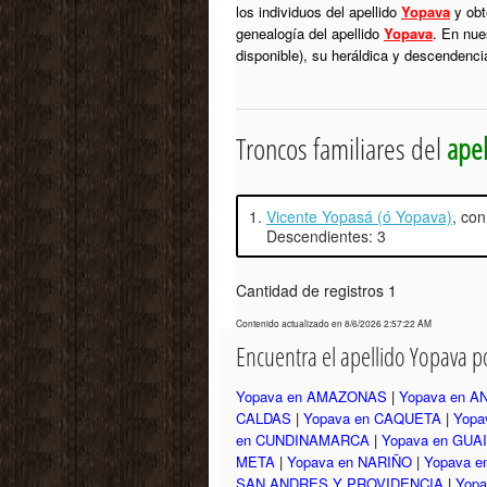
los individuos del apellido
Yopava
y obt
genealogía del apellido
Yopava
. En nue
disponible), su heráldica y descendenci
Troncos familiares del
apel
1.
Vicente Yopasá (ó Yopava)
, co
Descendientes: 3
Cantidad de registros 1
Contenido actualizado en 8/6/2026 2:57:22 AM
Encuentra el apellido Yopava 
Yopava en AMAZONAS
|
Yopava en A
CALDAS
|
Yopava en CAQUETA
|
Yopa
en CUNDINAMARCA
|
Yopava en GUA
META
|
Yopava en NARIÑO
|
Yopava 
SAN ANDRES Y PROVIDENCIA
|
Yop