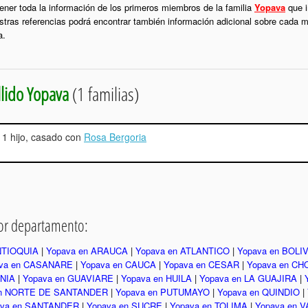
ener toda la información de los primeros miembros de la familia
Yopava
que i
stras referencias podrá encontrar también información adicional sobre cada m
a.
lido Yopava
(1 familias)
n 1 hijo, casado con
Rosa Bergoria
por departamento:
NTIOQUIA
|
Yopava en ARAUCA
|
Yopava en ATLANTICO
|
Yopava en BOLI
va en CASANARE
|
Yopava en CAUCA
|
Yopava en CESAR
|
Yopava en C
INIA
|
Yopava en GUAVIARE
|
Yopava en HUILA
|
Yopava en LA GUAJIRA
|
en NORTE DE SANTANDER
|
Yopava en PUTUMAYO
|
Yopava en QUINDIO
|
ava en SANTANDER
|
Yopava en SUCRE
|
Yopava en TOLIMA
|
Yopava en 