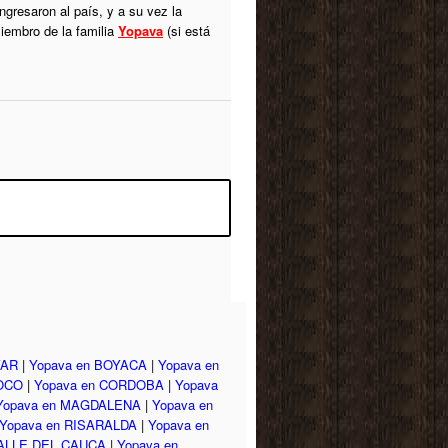
ngresaron al país, y a su vez la
iembro de la familia
Yopava
(si está
VAR
|
Yopava en BOYACA
|
Yopava en
HOCO
|
Yopava en CORDOBA
|
Yopava
Yopava en MAGDALENA
|
Yopava en
Yopava en RISARALDA
|
Yopava en
VALLE DEL CAUCA
|
Yopava en