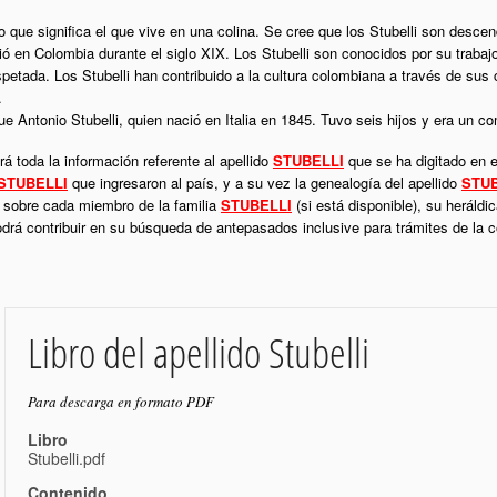
ano que significa el que vive en una colina. Se cree que los Stubelli son desce
ció en Colombia durante el siglo XIX. Los Stubelli son conocidos por su trabajo
espetada. Los Stubelli han contribuido a la cultura colombiana a través de sus
.
fue Antonio Stubelli, quien nació en Italia en 1845. Tuvo seis hijos y era un c
á toda la información referente al apellido
STUBELLI
que se ha digitado en e
STUBELLI
que ingresaron al país, y a su vez la genealogía del apellido
STUB
l sobre cada miembro de la familia
STUBELLI
(si está disponible), su heráld
podrá contribuir en su búsqueda de antepasados inclusive para trámites de la
Libro del apellido Stubelli
Para descarga en formato PDF
Libro
Stubelli.pdf
Contenido