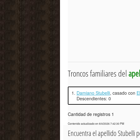
Troncos familiares del
apel
1.
Damiano Stubelli
, casado con
E
Descendientes: 0
Cantidad de registros 1
Contenido actualizado en 8/4/2026 7:42:30 PM
Encuentra el apellido Stubelli