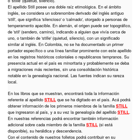
o 'stille' (quietud, silencio).
El apellido Still posee una doble raíz etimológica. En el ámbito
inglés, se considera un sobrenombre derivado del inglés antiguo
'still', que significa 'silencioso' o 'calmado', otorgado a personas de
temperamento apacible. En alemán, el origen puede ser topográfico,
de 'stil' (sendero, camino), indicando a alguien que vivía cerca de
uno, o también de 'stille' (quietud, silencio), con un significado
similar al inglés. En Colombia, no se ha documentado un primer
portador específico o una línea familiar prominente con este apellido
en los registros históricos coloniales o republicanos tempranos. Su
presencia actual en el país es minoritaria y probablemente se deba
a migraciones más recientes, sin una consolidación histórica
notable en la genealogía nacional. Las fuentes indican su rareza
local.
En los libros que se muestran, encontrará toda la información
referente al apellido
STILL
que se ha digitado en el país. Acá podrá
obtener información de los primeros miembros de la familia
STILL
que ingresaron al país, y a su vez la genealogía del apellido
STILL
.
En nuestras referencias podrá encontrar también información
adicional sobre cada miembro de la familia
STILL
(si está
disponible), su heráldica y descendencia.
Con el contenido de nuestros folletos podrá contribuir en su