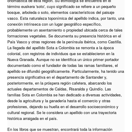
onomástica de esta región. Su etimología se encuentra en el
término euskera 'soto', cuyo significado se refiere a un pequeño
bosque, arboleda o soto, elementos característicos del paisaje
vasco. Esta naturaleza toponímica del apellido indica, por tanto, una
conexión intrínseca con un lugar geográfico específico,
probablemente un asentamiento o propiedad ubicada cerca de tales
formaciones vegetales. Se documenta su presencia histórica en el
País Vasco y otras regiones de la península ibérica, como Castilla.
La llegada del apellido Sota a Colombia se remonta a la época
colonial, con registros de individuos que se establecieron en la
Nueva Granada. Aunque no se identifica un único primer portador
documentado como el fundador de todas las ramas familiares, el
apellido se difundió geográficamente. Particularmente, ha tenido una
presencia significativa en el departamento de Santander y,
posteriormente, en la próspera región cafetera, abarcando los
actuales departamentos de Caldas, Risaralda y Quindío. Las
familias Sota en Colombia se han dedicado a diversas actividades,
desde la agricultura y la ganadería hasta el comercio y otras
profesiones, dejando su huella en el desarrollo socioeconómico y
cultural regional. Se le considera un apellido con una trayectoria
histórica arraigada en el país.
En los libros que se muestran, encontrará toda la información