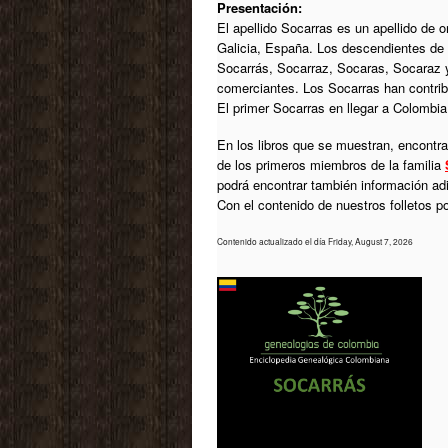
Presentación:
El apellido Socarras es un apellido de o
Galicia, España. Los descendientes de 
Socarrás, Socarraz, Socaras, Socaraz y
comerciantes. Los Socarras han contribuid
El primer Socarras en llegar a Colombia
En los libros que se muestran, encontrar
de los primeros miembros de la familia
podrá encontrar también información ad
Con el contenido de nuestros folletos 
Contenido actualizado el día Friday, August 7, 2026