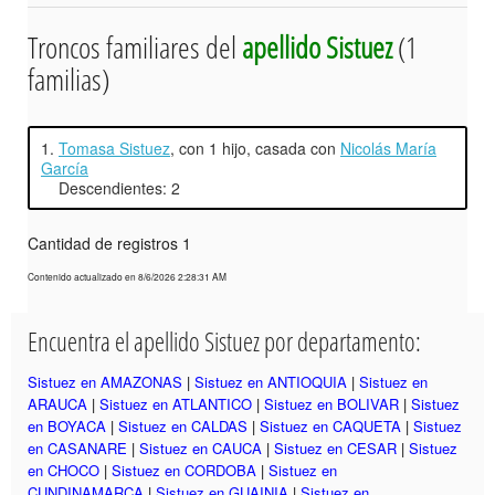
Troncos familiares del
apellido Sistuez
(1
familias)
1.
Tomasa Sistuez
, con 1 hijo, casada con
Nicolás María
García
Descendientes: 2
Cantidad de registros 1
Contenido actualizado en 8/6/2026 2:28:31 AM
Encuentra el apellido Sistuez por departamento:
Sistuez en AMAZONAS
|
Sistuez en ANTIOQUIA
|
Sistuez en
ARAUCA
|
Sistuez en ATLANTICO
|
Sistuez en BOLIVAR
|
Sistuez
en BOYACA
|
Sistuez en CALDAS
|
Sistuez en CAQUETA
|
Sistuez
en CASANARE
|
Sistuez en CAUCA
|
Sistuez en CESAR
|
Sistuez
en CHOCO
|
Sistuez en CORDOBA
|
Sistuez en
CUNDINAMARCA
|
Sistuez en GUAINIA
|
Sistuez en