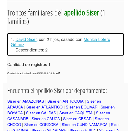
Troncos familiares del
apellido Siser
(1
familias)
1.
David Síser
, con 2 hijos, casado con
Mónica Lotero
Gómez
Descendientes: 2
Cantidad de registros 1
Contenido actualizado en 8/8/2026 6:38:24 AM
Encuentra el apellido Siser por departamento:
Siser en AMAZONAS
|
Siser en ANTIOQUIA
|
Siser en
ARAUCA
|
Siser en ATLANTICO
|
Siser en BOLIVAR
|
Siser en
BOYACA
|
Siser en CALDAS
|
Siser en CAQUETA
|
Siser en
CASANARE
|
Siser en CAUCA
|
Siser en CESAR
|
Siser en
CHOCO
|
Siser en CORDOBA
|
Siser en CUNDINAMARCA
|
Siser
en GUAINIA
|
Siser en GUAVIARE
|
Siser en HUILA
|
Siser en LA