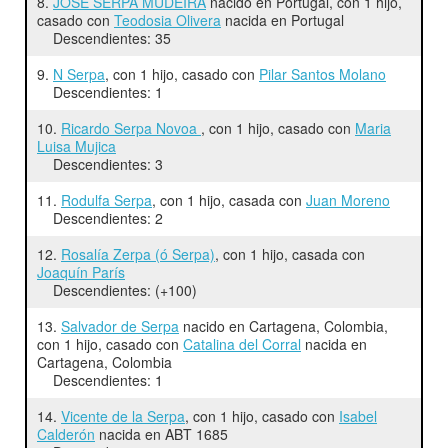
8.
JOSÉ SERPA MUDEIRA
nacido en Portugal, con 1 hijo,
casado con
Teodosia Olivera
nacida en Portugal
Descendientes: 35
9.
N Serpa
, con 1 hijo, casado con
Pilar Santos Molano
Descendientes: 1
10.
Ricardo Serpa Novoa
, con 1 hijo, casado con
Maria
Luisa Mujica
Descendientes: 3
11.
Rodulfa Serpa
, con 1 hijo, casada con
Juan Moreno
Descendientes: 2
12.
Rosalía Zerpa (ó Serpa)
, con 1 hijo, casada con
Joaquín París
Descendientes: (+100)
13.
Salvador de Serpa
nacido en Cartagena, Colombia,
con 1 hijo, casado con
Catalina del Corral
nacida en
Cartagena, Colombia
Descendientes: 1
14.
Vicente de la Serpa
, con 1 hijo, casado con
Isabel
Calderón
nacida en ABT 1685