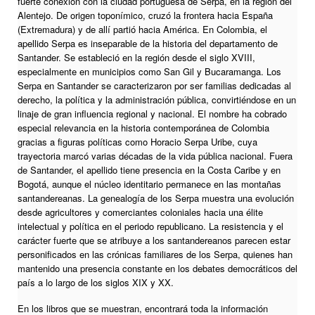
fuerte conexión con la ciudad portuguesa de Serpa, en la región del
Alentejo. De origen toponímico, cruzó la frontera hacia España
(Extremadura) y de allí partió hacia América. En Colombia, el
apellido Serpa es inseparable de la historia del departamento de
Santander. Se estableció en la región desde el siglo XVIII,
especialmente en municipios como San Gil y Bucaramanga. Los
Serpa en Santander se caracterizaron por ser familias dedicadas al
derecho, la política y la administración pública, convirtiéndose en un
linaje de gran influencia regional y nacional. El nombre ha cobrado
especial relevancia en la historia contemporánea de Colombia
gracias a figuras políticas como Horacio Serpa Uribe, cuya
trayectoria marcó varias décadas de la vida pública nacional. Fuera
de Santander, el apellido tiene presencia en la Costa Caribe y en
Bogotá, aunque el núcleo identitario permanece en las montañas
santandereanas. La genealogía de los Serpa muestra una evolución
desde agricultores y comerciantes coloniales hacia una élite
intelectual y política en el periodo republicano. La resistencia y el
carácter fuerte que se atribuye a los santandereanos parecen estar
personificados en las crónicas familiares de los Serpa, quienes han
mantenido una presencia constante en los debates democráticos del
país a lo largo de los siglos XIX y XX.
En los libros que se muestran, encontrará toda la información