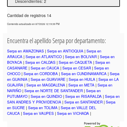
Descendientes: 2
Cantidad de registros 14
Contenido actualizado en 8/7/2026 12:19:39 PM
Encuentra el apellido Serpa por departamento:
Serpa en AMAZONAS
|
Serpa en ANTIOQUIA
|
Serpa en
ARAUCA
|
Serpa en ATLANTICO
|
Serpa en BOLIVAR
|
Serpa en
BOYACA
|
Serpa en CALDAS
|
Serpa en CAQUETA
|
Serpa en
CASANARE
|
Serpa en CAUCA
|
Serpa en CESAR
|
Serpa en
CHOCO
|
Serpa en CORDOBA
|
Serpa en CUNDINAMARCA
|
Serpa
en GUAINIA
|
Serpa en GUAVIARE
|
Serpa en HUILA
|
Serpa en LA
GUAJIRA
|
Serpa en MAGDALENA
|
Serpa en META
|
Serpa en
NARIÑO
|
Serpa en NORTE DE SANTANDER
|
Serpa en
PUTUMAYO
|
Serpa en QUINDIO
|
Serpa en RISARALDA
|
Serpa en
SAN ANDRES Y PROVIDENCIA
|
Serpa en SANTANDER
|
Serpa
en SUCRE
|
Serpa en TOLIMA
|
Serpa en VALLE DEL
CAUCA
|
Serpa en VAUPES
|
Serpa en VICHADA
|