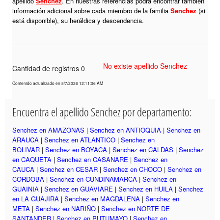
apellido
Senchez
. En nuestras referencias podrá encontrar también
información adicional sobre cada miembro de la familia
Senchez
(si
está disponible), su heráldica y descendencia.
No existe apellido Senchez
Cantidad de registros 0
Contenido actualizado en 8/7/2026 12:11:06 AM
Encuentra el apellido Senchez por departamento:
Senchez en AMAZONAS
|
Senchez en ANTIOQUIA
|
Senchez en
ARAUCA
|
Senchez en ATLANTICO
|
Senchez en
BOLIVAR
|
Senchez en BOYACA
|
Senchez en CALDAS
|
Senchez
en CAQUETA
|
Senchez en CASANARE
|
Senchez en
CAUCA
|
Senchez en CESAR
|
Senchez en CHOCO
|
Senchez en
CORDOBA
|
Senchez en CUNDINAMARCA
|
Senchez en
GUAINIA
|
Senchez en GUAVIARE
|
Senchez en HUILA
|
Senchez
en LA GUAJIRA
|
Senchez en MAGDALENA
|
Senchez en
META
|
Senchez en NARIÑO
|
Senchez en NORTE DE
SANTANDER
|
Senchez en PUTUMAYO
|
Senchez en