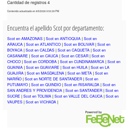
Cantidad de registros 4
Contenido actualizado en 8/5/2026 9:53:39 PM
Encuentra el apellido Scot por departamento:
Scot en AMAZONAS
|
Scot en ANTIOQUIA
|
Scot en
ARAUCA
|
Scot en ATLANTICO
|
Scot en BOLIVAR
|
Scot en
BOYACA
|
Scot en CALDAS
|
Scot en CAQUETA
|
Scot en
CASANARE
|
Scot en CAUCA
|
Scot en CESAR
|
Scot en
CHOCO
|
Scot en CORDOBA
|
Scot en CUNDINAMARCA
|
Scot en
GUAINIA
|
Scot en GUAVIARE
|
Scot en HUILA
|
Scot en LA
GUAJIRA
|
Scot en MAGDALENA
|
Scot en META
|
Scot en
NARIÑO
|
Scot en NORTE DE SANTANDER
|
Scot en
PUTUMAYO
|
Scot en QUINDIO
|
Scot en RISARALDA
|
Scot en
SAN ANDRES Y PROVIDENCIA
|
Scot en SANTANDER
|
Scot en
SUCRE
|
Scot en TOLIMA
|
Scot en VALLE DEL CAUCA
|
Scot en
VAUPES
|
Scot en VICHADA
|