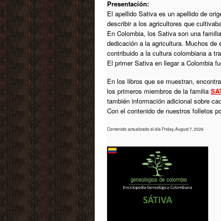
Presentación:
El apellido Sativa es un apellido de ori
describir a los agricultores que cultiva
En Colombia, los Sativa son una famili
dedicación a la agricultura. Muchos de 
contribuido a la cultura colombiana a tra
El primer Sativa en llegar a Colombia f
En los libros que se muestran, encontrar
los primeros miembros de la familia
SA
también información adicional sobre ca
Con el contenido de nuestros folletos 
Contenido actualizado el día Friday, August 7, 2026