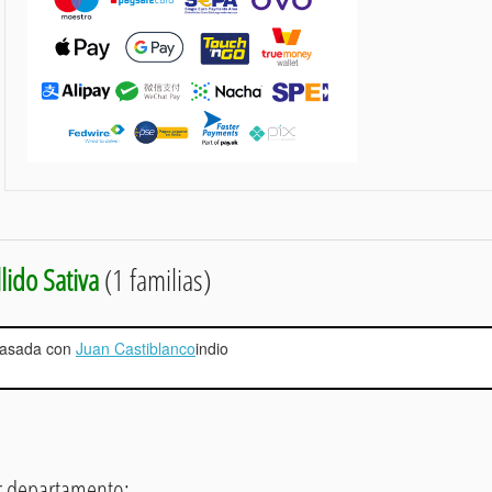
lido Sativa
(1 familias)
, casada con
Juan Castiblanco
indio
or departamento: