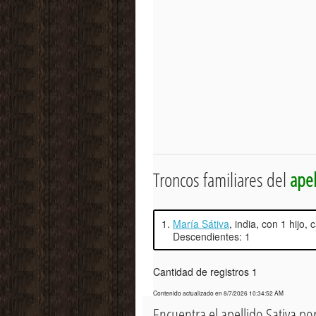
Troncos familiares del
apel
1.
María Sátiva
, india, con 1 hijo
Descendientes: 1
Cantidad de registros 1
Contenido actualizado en 8/7/2026 10:34:52 AM
Encuentra el apellido Sativa p