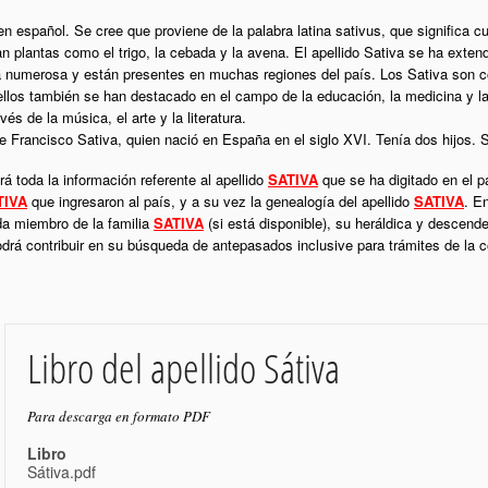
gen español. Se cree que proviene de la palabra latina sativus, que significa 
ban plantas como el trigo, la cebada y la avena. El apellido Sativa se ha exte
a numerosa y están presentes en muchas regiones del país. Los Sativa son co
ellos también se han destacado en el campo de la educación, la medicina y la
vés de la música, el arte y la literatura.
ue Francisco Sativa, quien nació en España en el siglo XVI. Tenía dos hijos. 
á toda la información referente al apellido
SATIVA
que se ha digitado en el p
TIVA
que ingresaron al país, y a su vez la genealogía del apellido
SATIVA
. E
da miembro de la familia
SATIVA
(si está disponible), su heráldica y descende
podrá contribuir en su búsqueda de antepasados inclusive para trámites de la
Libro del apellido Sátiva
Para descarga en formato PDF
Libro
Sátiva.pdf