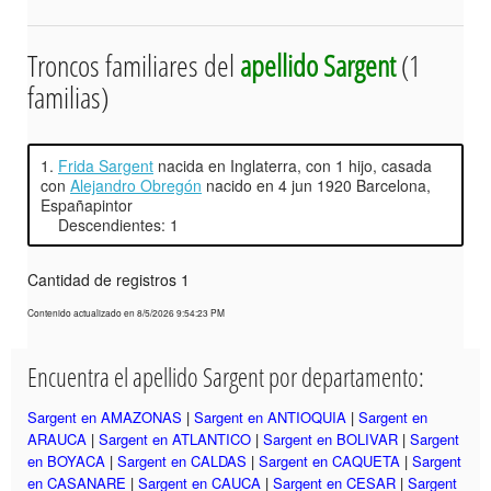
Troncos familiares del
apellido Sargent
(1
familias)
1.
Frida Sargent
nacida en Inglaterra, con 1 hijo, casada
con
Alejandro Obregón
nacido en 4 jun 1920 Barcelona,
Españapintor
Descendientes: 1
Cantidad de registros 1
Contenido actualizado en 8/5/2026 9:54:23 PM
Encuentra el apellido Sargent por departamento:
Sargent en AMAZONAS
|
Sargent en ANTIOQUIA
|
Sargent en
ARAUCA
|
Sargent en ATLANTICO
|
Sargent en BOLIVAR
|
Sargent
en BOYACA
|
Sargent en CALDAS
|
Sargent en CAQUETA
|
Sargent
en CASANARE
|
Sargent en CAUCA
|
Sargent en CESAR
|
Sargent