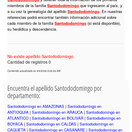
miembros de la familia
Santododomingo
que ingresaron al país, y
a su vez la genealogía del apellido
Santododomingo
. En nuestras
referencias podrá encontrar también información adicional sobre
cada miembro de la familia
Santododomingo
(si está disponible),
su heráldica y descendencia.
No existe apellido Santododomingo
Cantidad de registros 0
Contenido actualizado en 8/6/2026 8:06:26 AM
Encuentra el apellido Santododomingo por
departamento:
Santododomingo en AMAZONAS
|
Santododomingo en
ANTIOQUIA
|
Santododomingo en ARAUCA
|
Santododomingo en
ATLANTICO
|
Santododomingo en BOLIVAR
|
Santododomingo en
BOYACA
|
Santododomingo en CALDAS
|
Santododomingo en
CAQUETA
|
Santododomingo en CASANARE
|
Santododomingo en