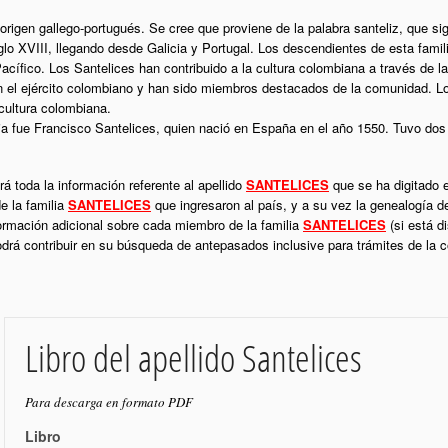
 origen gallego-portugués. Se cree que proviene de la palabra santeliz, que sig
glo XVIII, llegando desde Galicia y Portugal. Los descendientes de esta famil
cífico. Los Santelices han contribuido a la cultura colombiana a través de la m
en el ejército colombiano y han sido miembros destacados de la comunidad. Lo
 cultura colombiana.
ia fue Francisco Santelices, quien nació en España en el año 1550. Tuvo dos 
á toda la información referente al apellido
SANTELICES
que se ha digitado e
e la familia
SANTELICES
que ingresaron al país, y a su vez la genealogía de
formación adicional sobre cada miembro de la familia
SANTELICES
(si está d
podrá contribuir en su búsqueda de antepasados inclusive para trámites de la
Libro del apellido Santelices
Para descarga en formato PDF
Libro