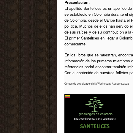
Presentación:
El apellido Santelices es un apellido de
se estableció en Colombia durante el si
de Colombia, desde el Caribe hasta el Pa
política. Muchos de ellos han servido 
de sus raíces y de su contribución a la
El primer Santelices en llegar a Colomb
comerciante.
En los libros que se muestran, encontrar
información de los primeros miembros d
referencias podrá encontrar también in
Con el contenido de nuestros folletos 
Contenido actualizado el día Wednesday, August 5, 2026