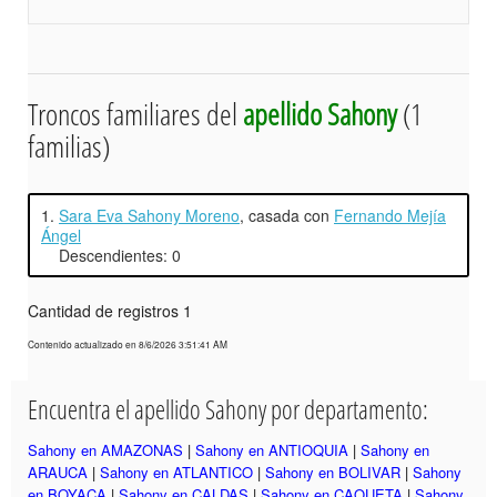
Troncos familiares del
apellido Sahony
(1
familias)
1.
Sara Eva Sahony Moreno
, casada con
Fernando Mejía
Ángel
Descendientes: 0
Cantidad de registros 1
Contenido actualizado en 8/6/2026 3:51:41 AM
Encuentra el apellido Sahony por departamento:
Sahony en AMAZONAS
|
Sahony en ANTIOQUIA
|
Sahony en
ARAUCA
|
Sahony en ATLANTICO
|
Sahony en BOLIVAR
|
Sahony
en BOYACA
|
Sahony en CALDAS
|
Sahony en CAQUETA
|
Sahony