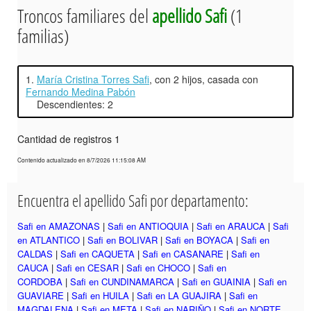
Troncos familiares del
apellido Safi
(1
familias)
1.
María Cristina Torres Safi
, con 2 hijos, casada con
Fernando Medina Pabón
Descendientes: 2
Cantidad de registros 1
Contenido actualizado en 8/7/2026 11:15:08 AM
Encuentra el apellido Safi por departamento:
Safi en AMAZONAS
|
Safi en ANTIOQUIA
|
Safi en ARAUCA
|
Safi
en ATLANTICO
|
Safi en BOLIVAR
|
Safi en BOYACA
|
Safi en
CALDAS
|
Safi en CAQUETA
|
Safi en CASANARE
|
Safi en
CAUCA
|
Safi en CESAR
|
Safi en CHOCO
|
Safi en
CORDOBA
|
Safi en CUNDINAMARCA
|
Safi en GUAINIA
|
Safi en
GUAVIARE
|
Safi en HUILA
|
Safi en LA GUAJIRA
|
Safi en
MAGDALENA
|
Safi en META
|
Safi en NARIÑO
|
Safi en NORTE