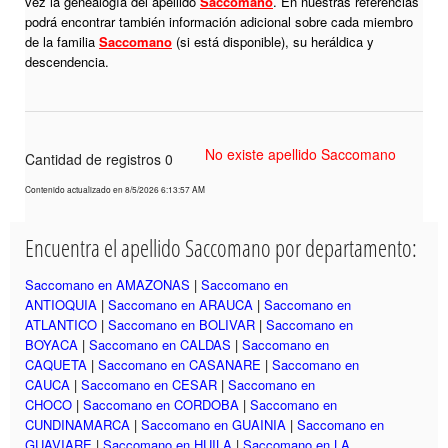
vez la genealogía del apellido
Saccomano
. En nuestras referencias
podrá encontrar también información adicional sobre cada miembro
de la familia
Saccomano
(si está disponible), su heráldica y
descendencia.
No existe apellido Saccomano
Cantidad de registros 0
Contenido actualizado en 8/5/2026 6:13:57 AM
Encuentra el apellido Saccomano por departamento:
Saccomano en AMAZONAS
|
Saccomano en
ANTIOQUIA
|
Saccomano en ARAUCA
|
Saccomano en
ATLANTICO
|
Saccomano en BOLIVAR
|
Saccomano en
BOYACA
|
Saccomano en CALDAS
|
Saccomano en
CAQUETA
|
Saccomano en CASANARE
|
Saccomano en
CAUCA
|
Saccomano en CESAR
|
Saccomano en
CHOCO
|
Saccomano en CORDOBA
|
Saccomano en
CUNDINAMARCA
|
Saccomano en GUAINIA
|
Saccomano en
GUAVIARE
|
Saccomano en HUILA
|
Saccomano en LA