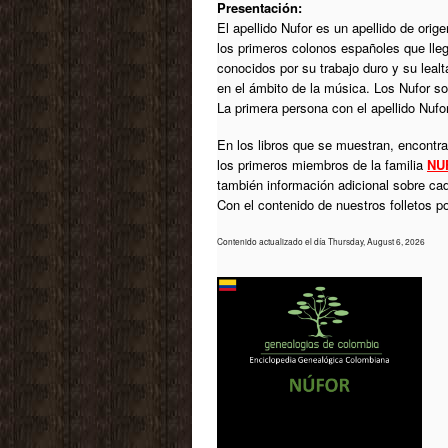
Presentación:
El apellido Nufor es un apellido de ori
los primeros colonos españoles que lle
conocidos por su trabajo duro y su leal
en el ámbito de la música. Los Nufor so
La primera persona con el apellido Nufo
En los libros que se muestran, encontrar
los primeros miembros de la familia
NU
también información adicional sobre ca
Con el contenido de nuestros folletos 
Contenido actualizado el día Thursday, August 6, 2026