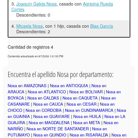
3.
Joaquín Galvis Nosa
, casado con
Agripina Rueda
Cortés
Descendientes: 0
4.
Micaela Nosa
, con 1 hijo, casada con
Blas García
Descendientes: 2
Cantidad de registros 4
Contenido actualizado en 8/7/2026 1:01:53 PM
Encuentra el apellido Nosa por departamento:
Nosa en AMAZONAS
|
Nosa en ANTIOQUIA
|
Nosa en
ARAUCA
|
Nosa en ATLANTICO
|
Nosa en BOLIVAR
|
Nosa en
BOYACA
|
Nosa en CALDAS
|
Nosa en CAQUETA
|
Nosa en
CASANARE
|
Nosa en CAUCA
|
Nosa en CESAR
|
Nosa en
CHOCO
|
Nosa en CORDOBA
|
Nosa en CUNDINAMARCA
|
Nosa
en GUAINIA
|
Nosa en GUAVIARE
|
Nosa en HUILA
|
Nosa en LA
GUAJIRA
|
Nosa en MAGDALENA
|
Nosa en META
|
Nosa en
NARIÑO
|
Nosa en NORTE DE SANTANDER
|
Nosa en
PUTUMAYO
|
Nosa en QUINDIO
|
Nosa en RISARALDA
|
Nosa en