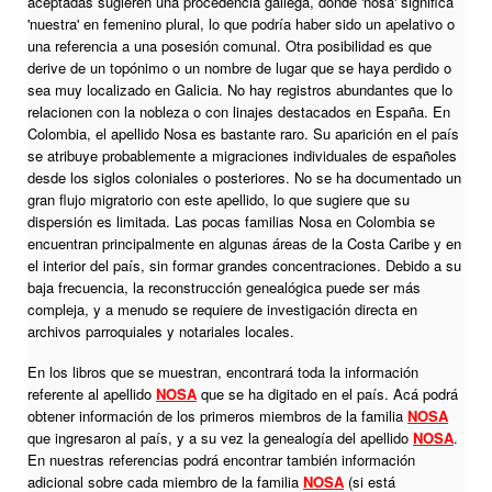
aceptadas sugieren una procedencia gallega, donde 'nosa' significa
'nuestra' en femenino plural, lo que podría haber sido un apelativo o
una referencia a una posesión comunal. Otra posibilidad es que
derive de un topónimo o un nombre de lugar que se haya perdido o
sea muy localizado en Galicia. No hay registros abundantes que lo
relacionen con la nobleza o con linajes destacados en España. En
Colombia, el apellido Nosa es bastante raro. Su aparición en el país
se atribuye probablemente a migraciones individuales de españoles
desde los siglos coloniales o posteriores. No se ha documentado un
gran flujo migratorio con este apellido, lo que sugiere que su
dispersión es limitada. Las pocas familias Nosa en Colombia se
encuentran principalmente en algunas áreas de la Costa Caribe y en
el interior del país, sin formar grandes concentraciones. Debido a su
baja frecuencia, la reconstrucción genealógica puede ser más
compleja, y a menudo se requiere de investigación directa en
archivos parroquiales y notariales locales.
En los libros que se muestran, encontrará toda la información
referente al apellido
NOSA
que se ha digitado en el país. Acá podrá
obtener información de los primeros miembros de la familia
NOSA
que ingresaron al país, y a su vez la genealogía del apellido
NOSA
.
En nuestras referencias podrá encontrar también información
adicional sobre cada miembro de la familia
NOSA
(si está