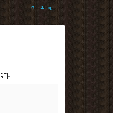
Login
ORTH