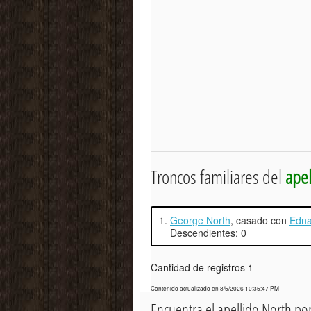
Troncos familiares del
apel
1.
George North
, casado con
Edna
Descendientes: 0
Cantidad de registros 1
Contenido actualizado en 8/5/2026 10:35:47 PM
Encuentra el apellido North p