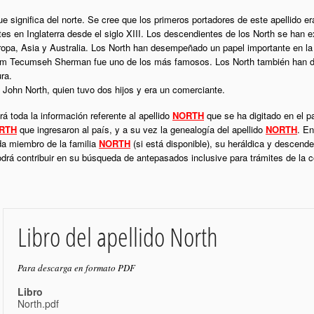
que significa del norte. Se cree que los primeros portadores de este apellido e
tes en Inglaterra desde el siglo XIII. Los descendientes de los North se han 
ropa, Asia y Australia. Los North han desempeñado un papel importante en la
iam Tecumseh Sherman fue uno de los más famosos. Los North también han 
ura.
e John North, quien tuvo dos hijos y era un comerciante.
á toda la información referente al apellido
NORTH
que se ha digitado en el p
RTH
que ingresaron al país, y a su vez la genealogía del apellido
NORTH
. En
da miembro de la familia
NORTH
(si está disponible), su heráldica y descende
podrá contribuir en su búsqueda de antepasados inclusive para trámites de la
Libro del apellido North
Para descarga en formato PDF
Libro
North.pdf