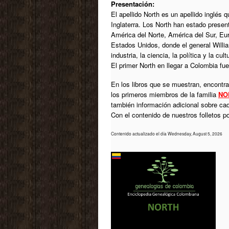
Presentación:
El apellido North es un apellido inglés 
Inglaterra. Los North han estado presen
América del Norte, América del Sur, Eu
Estados Unidos, donde el general Will
industria, la ciencia, la política y la cult
El primer North en llegar a Colombia fu
En los libros que se muestran, encontrar
los primeros miembros de la familia
NO
también información adicional sobre ca
Con el contenido de nuestros folletos 
Contenido actualizado el día Wednesday, August 5, 2026