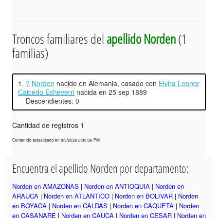
Troncos familiares del
apellido Norden
(1
familias)
1.
? Norden
nacido en Alemania, casado con
Elvira Leonor
Caicedo Echeverri
nacida en 25 sep 1889
Descendientes: 0
Cantidad de registros 1
Contenido actualizado en 8/5/2026 8:30:36 PM
Encuentra el apellido Norden por departamento:
Norden en AMAZONAS
|
Norden en ANTIOQUIA
|
Norden en
ARAUCA
|
Norden en ATLANTICO
|
Norden en BOLIVAR
|
Norden
en BOYACA
|
Norden en CALDAS
|
Norden en CAQUETA
|
Norden
en CASANARE
|
Norden en CAUCA
|
Norden en CESAR
|
Norden en