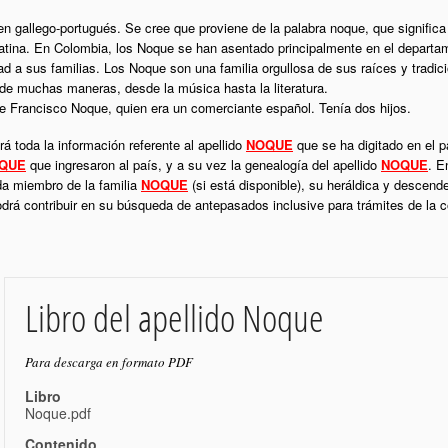
gen gallego-portugués. Se cree que proviene de la palabra noque, que significa
atina. En Colombia, los Noque se han asentado principalmente en el departa
tad a sus familias. Los Noque son una familia orgullosa de sus raíces y trad
 de muchas maneras, desde la música hasta la literatura.
ue Francisco Noque, quien era un comerciante español. Tenía dos hijos.
á toda la información referente al apellido
NOQUE
que se ha digitado en el p
QUE
que ingresaron al país, y a su vez la genealogía del apellido
NOQUE
. E
da miembro de la familia
NOQUE
(si está disponible), su heráldica y descend
podrá contribuir en su búsqueda de antepasados inclusive para trámites de la
Libro del apellido Noque
Para descarga en formato PDF
Libro
Noque.pdf
Contenido