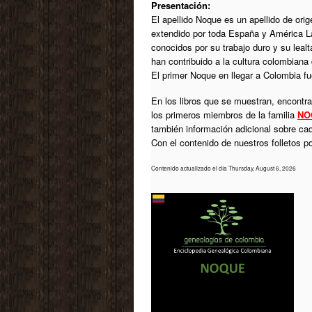
Presentación:
El apellido Noque es un apellido de ori
extendido por toda España y América L
conocidos por su trabajo duro y su leal
han contribuido a la cultura colombiana
El primer Noque en llegar a Colombia f
En los libros que se muestran, encontrar
los primeros miembros de la familia
NO
también información adicional sobre ca
Con el contenido de nuestros folletos 
Contenido actualizado el día Thursday, August 6, 2026