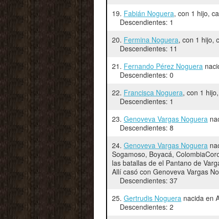
19.
Fabián Noguera
, con 1 hijo, 
Descendientes: 1
20.
Fermina Noguera
, con 1 hijo
Descendientes: 11
21.
Fernando Pérez Noguera
naci
Descendientes: 0
22.
Francisca Noguera
, con 1 hij
Descendientes: 1
23.
Genoveva Vargas Noguera
nac
Descendientes: 8
24.
Genoveva Vargas Noguera
nac
Sogamoso, Boyacá, ColombiaCorone
las batallas de el Pantano de Var
Allí casó con Genoveva Vargas No
Descendientes: 37
25.
Gertrudis Noguera
nacida en A
Descendientes: 2