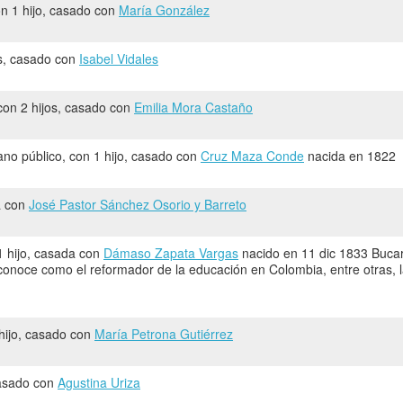
con 1 hijo, casado con
María González
os, casado con
Isabel Vidales
 con 2 hijos, casado con
Emilia Mora Castaño
bano público, con 1 hijo, casado con
Cruz Maza Conde
nacida en 1822
a con
José Pastor Sánchez Osorio y Barreto
1 hijo, casada con
Dámaso Zapata Vargas
nacido en 11 dic 1833 Buca
 conoce como el reformador de la educación en Colombia, entre otras, 
 hijo, casado con
María Petrona Gutiérrez
casado con
Agustina Uriza