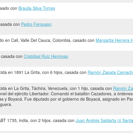
casado con
Braulia Silva Torres
, casada con
Pedro Ferguson
do en Cali, Valle Del Cauca, Colombia, casado con
Margarita Herrera 
o, casada con
Cristóbal Ruiz Hermoso
ida en 1891 La Grita, con 6 hijos, casada con
Ramón Zapata Camach
ida en La Grita, Táchira, Venezuela, con 1 hijo, casada con
Ramón Za
l del ejército Libertador. Comandó el batallón Cazadores, a órdenes
gas y Boyacá. Fue diputado por el gobierno de Boyacá, asignado en Pa
guera.
BT 1735, india, con 2 hijos, casada con
Juan Andrés Saldaña (ó Sant