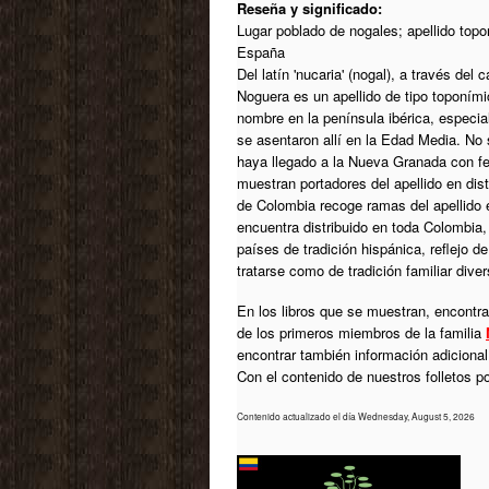
Reseña y significado:
Lugar poblado de nogales; apellido topo
España
Del latín 'nucaria' (nogal), a través del 
Noguera es un apellido de tipo toponími
nombre en la península ibérica, especi
se asentaron allí en la Edad Media. No 
haya llegado a la Nueva Granada con fec
muestran portadores del apellido en dis
de Colombia recoge ramas del apellido 
encuentra distribuido en toda Colombia
países de tradición hispánica, reflejo d
tratarse como de tradición familiar dive
En los libros que se muestran, encontrar
de los primeros miembros de la familia
encontrar también información adiciona
Con el contenido de nuestros folletos 
Contenido actualizado el día Wednesday, August 5, 2026