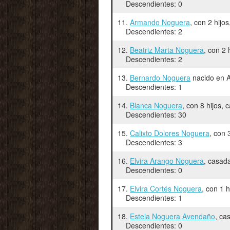
Descendientes: 0
11.
Armando Noguera
, con 2 hijo
Descendientes: 2
12.
Beatriz Marta Noguera
, con 2
Descendientes: 2
13.
Bernardo Noguera
nacido en A
Descendientes: 1
14.
Blanca Noguera
, con 8 hijos,
Descendientes: 30
15.
Calixto Dolores Noguera
, con 
Descendientes: 3
16.
Elvira Arango Noguera
, casad
Descendientes: 0
17.
Elvira Cortés Noguera
, con 1 
Descendientes: 1
18.
Estela Noguera Avendaño
, ca
Descendientes: 0