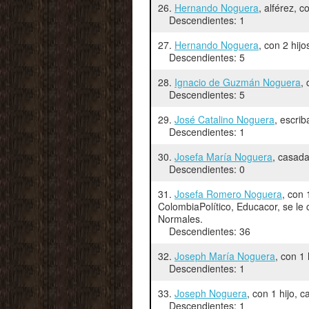
26.
Hernando Noguera
, alférez, 
Descendientes: 1
27.
Hernando Noguera
, con 2 hij
Descendientes: 5
28.
Ignacio de Guzmán Noguera
,
Descendientes: 5
29.
José Catalino Noguera
, escri
Descendientes: 1
30.
Josefa María Noguera
, casad
Descendientes: 0
31.
Josefa Romero Noguera
, con 
ColombiaPolítico, Educacor, se le
Normales.
Descendientes: 36
32.
Joseph María Noguera
, con 1
Descendientes: 1
33.
Joseph Noguera
, con 1 hijo, 
Descendientes: 1