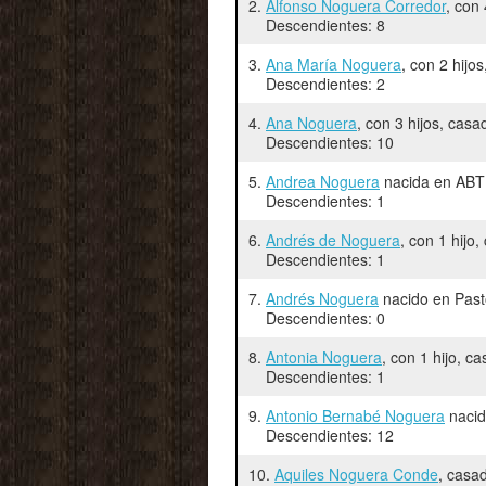
2.
Alfonso Noguera Corredor
, con
Descendientes: 8
3.
Ana María Noguera
, con 2 hijo
Descendientes: 2
4.
Ana Noguera
, con 3 hijos, cas
Descendientes: 10
5.
Andrea Noguera
nacida en ABT 
Descendientes: 1
6.
Andrés de Noguera
, con 1 hijo
Descendientes: 1
7.
Andrés Noguera
nacido en Pasto
Descendientes: 0
8.
Antonia Noguera
, con 1 hijo, 
Descendientes: 1
9.
Antonio Bernabé Noguera
nacid
Descendientes: 12
10.
Aquiles Noguera Conde
, casa