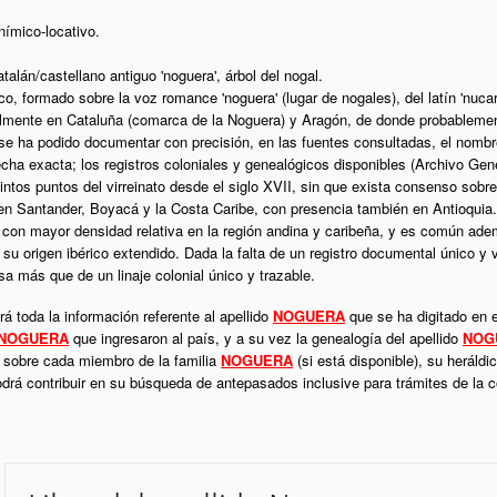
nímico-locativo.
catalán/castellano antiguo 'noguera', árbol del nogal.
co, formado sobre la voz romance 'noguera' (lugar de nogales), del latín 'nuca
almente en Cataluña (comarca de la Noguera) y Aragón, de donde probablement
se ha podido documentar con precisión, en las fuentes consultadas, el nombre
ha exacta; los registros coloniales y genealógicos disponibles (Archivo Gener
tintos puntos del virreinato desde el siglo XVII, sin que exista consenso sob
en Santander, Boyacá y la Costa Caribe, con presencia también en Antioquia.
, con mayor densidad relativa en la región andina y caribeña, y es común ad
e su origen ibérico extendido. Dada la falta de un registro documental único y v
rsa más que de un linaje colonial único y trazable.
á toda la información referente al apellido
NOGUERA
que se ha digitado en e
NOGUERA
que ingresaron al país, y a su vez la genealogía del apellido
NOG
l sobre cada miembro de la familia
NOGUERA
(si está disponible), su heráld
podrá contribuir en su búsqueda de antepasados inclusive para trámites de la