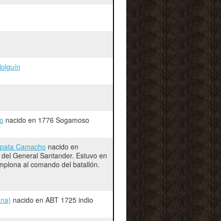
Holguín
o
nacido en 1776 Sogamoso
pata Camacho
nacido en
 del General Santander. Estuvo en
mplona al comando del batallón.
ana)
nacido en ABT 1725 indio