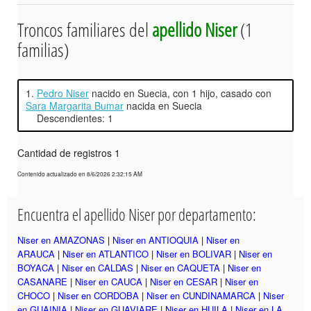
Troncos familiares del
apellido Niser
(1
familias)
1.
Pedro Niser
nacido en Suecia, con 1 hijo, casado con
Sara Margarita Bumar
nacida en Suecia
Descendientes: 1
Cantidad de registros 1
Contenido actualizado en 8/6/2026 2:32:15 AM
Encuentra el apellido Niser por departamento:
Niser en AMAZONAS
|
Niser en ANTIOQUIA
|
Niser en
ARAUCA
|
Niser en ATLANTICO
|
Niser en BOLIVAR
|
Niser en
BOYACA
|
Niser en CALDAS
|
Niser en CAQUETA
|
Niser en
CASANARE
|
Niser en CAUCA
|
Niser en CESAR
|
Niser en
CHOCO
|
Niser en CORDOBA
|
Niser en CUNDINAMARCA
|
Niser
en GUAINIA
|
Niser en GUAVIARE
|
Niser en HUILA
|
Niser en LA