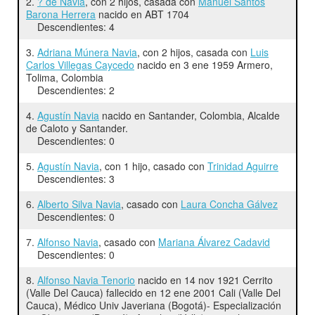
2.
? de Navia
, con 2 hijos, casada con
Manuel Santos
Barona Herrera
nacido en ABT 1704
Descendientes: 4
3.
Adriana Múnera Navia
, con 2 hijos, casada con
Luis
Carlos Villegas Caycedo
nacido en 3 ene 1959 Armero,
Tolima, Colombia
Descendientes: 2
4.
Agustín Navia
nacido en Santander, Colombia, Alcalde
de Caloto y Santander.
Descendientes: 0
5.
Agustín Navia
, con 1 hijo, casado con
Trinidad Aguirre
Descendientes: 3
6.
Alberto Silva Navia
, casado con
Laura Concha Gálvez
Descendientes: 0
7.
Alfonso Navia
, casado con
Mariana Álvarez Cadavid
Descendientes: 0
8.
Alfonso Navia Tenorio
nacido en 14 nov 1921 Cerrito
(Valle Del Cauca) fallecido en 12 ene 2001 Cali (Valle Del
Cauca), Médico Univ Javeriana (Bogotá)- Especialización