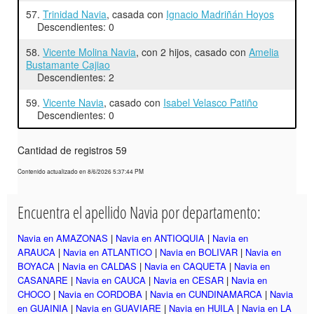
57.
Trinidad Navia
, casada con
Ignacio Madriñán Hoyos
Descendientes: 0
58.
Vicente Molina Navia
, con 2 hijos, casado con
Amelia
Bustamante Cajiao
Descendientes: 2
59.
Vicente Navia
, casado con
Isabel Velasco Patiño
Descendientes: 0
Cantidad de registros 59
Contenido actualizado en 8/6/2026 5:37:44 PM
Encuentra el apellido Navia por departamento:
Navia en AMAZONAS
|
Navia en ANTIOQUIA
|
Navia en
ARAUCA
|
Navia en ATLANTICO
|
Navia en BOLIVAR
|
Navia en
BOYACA
|
Navia en CALDAS
|
Navia en CAQUETA
|
Navia en
CASANARE
|
Navia en CAUCA
|
Navia en CESAR
|
Navia en
CHOCO
|
Navia en CORDOBA
|
Navia en CUNDINAMARCA
|
Navia
en GUAINIA
|
Navia en GUAVIARE
|
Navia en HUILA
|
Navia en LA