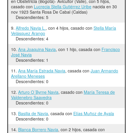
en Obstetricia (Bogotá)- Avicultor (Valle), con 5 hijos,
casado con
Lucrecia Stella Gutiérrez Uribe
nacida en 30
nov 1923 Santa Rosa De Cabal (Caldas)
Descendientes: 5
9.
Alfredo Navia L.
, con 4 hijos, casado con
Stella María
Velásquez Arango
Descendientes: 4
10.
Ana Joaquina Navia
, con 1 hijo, casada con
Francisco
José Navia
Descendientes: 1
11.
Ana María Estrada Navia
, casada con
Juan Armando
Arellano Meneses
Descendientes: 0
12.
Arturo O´Byrne Navia
, casado con
María Teresa de
Valdenebro Saavedra
Descendientes: 0
13.
Basilia de Navia
, casada con
Elías Muñoz de Ayala
Descendientes: 0
14.
Blanca Borrero Navia
, con 2 hijos, casada con