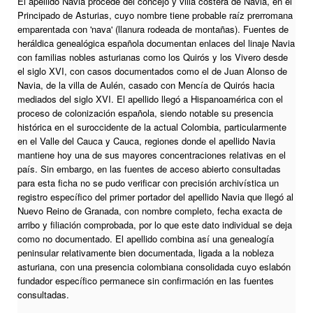
El apellido Navia procede del concejo y villa costera de Navia, en el
Principado de Asturias, cuyo nombre tiene probable raíz prerromana
emparentada con 'nava' (llanura rodeada de montañas). Fuentes de
heráldica genealógica española documentan enlaces del linaje Navia
con familias nobles asturianas como los Quirós y los Vivero desde
el siglo XVI, con casos documentados como el de Juan Alonso de
Navia, de la villa de Aulén, casado con Mencía de Quirós hacia
mediados del siglo XVI. El apellido llegó a Hispanoamérica con el
proceso de colonización española, siendo notable su presencia
histórica en el suroccidente de la actual Colombia, particularmente
en el Valle del Cauca y Cauca, regiones donde el apellido Navia
mantiene hoy una de sus mayores concentraciones relativas en el
país. Sin embargo, en las fuentes de acceso abierto consultadas
para esta ficha no se pudo verificar con precisión archivística un
registro específico del primer portador del apellido Navia que llegó al
Nuevo Reino de Granada, con nombre completo, fecha exacta de
arribo y filiación comprobada, por lo que este dato individual se deja
como no documentado. El apellido combina así una genealogía
peninsular relativamente bien documentada, ligada a la nobleza
asturiana, con una presencia colombiana consolidada cuyo eslabón
fundador específico permanece sin confirmación en las fuentes
consultadas.