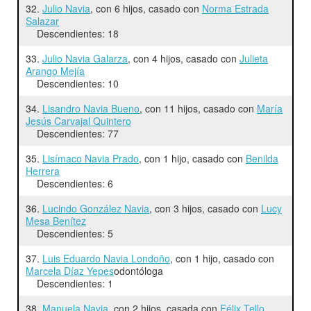
32.
Julio Navia
, con 6 hijos, casado con
Norma Estrada
Salazar
Descendientes: 18
33.
Julio Navia Galarza
, con 4 hijos, casado con
Julieta
Arango Mejía
Descendientes: 10
34.
Lisandro Navia Bueno
, con 11 hijos, casado con
María
Jesús Carvajal Quintero
Descendientes: 77
35.
Lisímaco Navia Prado
, con 1 hijo, casado con
Benilda
Herrera
Descendientes: 6
36.
Lucindo González Navia
, con 3 hijos, casado con
Lucy
Mesa Benítez
Descendientes: 5
37.
Luis Eduardo Navia Londoño
, con 1 hijo, casado con
Marcela Díaz Yepes
odontóloga
Descendientes: 1
38.
Manuela Navia
, con 2 hijos, casada con
Félix Tello