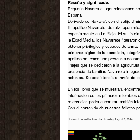
Reseña y significado:
Pequeña Navarra o lugar relacionado co
España
Derivado de 'Navarra', con el sufijo dimi
El apellido Navarrete, de raíz toponímic
especialmente en La Rioja. El sufijo di
la Edad Media, los Navarrete figuraron 
obtener privilegios y escudos de armas 
primeros siglos de la conquista, integr
apellido ha tenido una presencia cons
linajes que se dedicaron a la agricultur
presencia de familias Navarrete integra
actuales. Su persistencia a través de l
En los libros que se muestran, encontrar
información de los primeros miembros d
referencias podrá encontrar también in
Con el contenido de nuestros folletos 
Contenido actualizado el día Thursday, August 6, 2026