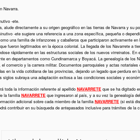
n Navarra.
nutivo -ete.
a, alude directamente a su origen geográfico en las tierras de Navarra y su pos
minutivo -ete sugiere una referencia a una zona específica, pequeña o dependie
como una familia de infanzones y caballeros que participaron activamente en l
que fueron legitimados en la época colonial. La llegada de los Navarrete a tie
ándose rápidamente en las estructuras sociales de los nuevos virreinatos. En 
tante en departamentos como Cundinamarca y Boyacá. La genealogía de los Na
a, el comercio y la carrera militar. Documentos parroquiales y actas notariales
das en la vida cotidiana de las provincias, dejando un legado que perdura en 
os siglos subraya una adaptación exitosa a las condiciones sociales y econó
á toda la información referente al apellido
NAVARRETE
que se ha digitado e
e la familia
NAVARRETE
que ingresaron al país, y a su vez la genealogía de
formación adicional sobre cada miembro de la familia
NAVARRETE
(si está di
podrá contribuir en su búsqueda de antepasados inclusive para trámites de la