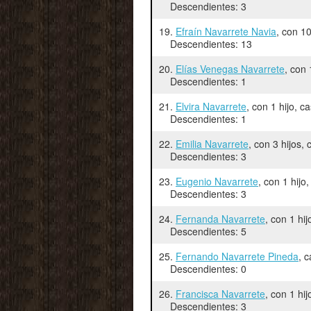
Descendientes: 3
19.
Efraín Navarrete Navia
, con 1
Descendientes: 13
20.
Elías Venegas Navarrete
, con
Descendientes: 1
21.
Elvira Navarrete
, con 1 hijo, 
Descendientes: 1
22.
Emilia Navarrete
, con 3 hijos
Descendientes: 3
23.
Eugenio Navarrete
, con 1 hij
Descendientes: 3
24.
Fernanda Navarrete
, con 1 hi
Descendientes: 5
25.
Fernando Navarrete Pineda
, 
Descendientes: 0
26.
Francisca Navarrete
, con 1 hi
Descendientes: 3