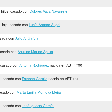
0 hijos, casado con
Dolores Vaca Navarrete
 1 hijo, casado con
Lucía Arango Ángel
casada con
Julio A. García
, casada con
Aquilino Mariño Aguiar
o, casado con
Antonia Rodríguez
nacida en ABT 1790
jo, casada con
Esteban Castillo
nacido en ABT 1810
casado con
Marta Emilia Montoya Mejía
jo, casada con
José Ignacio García