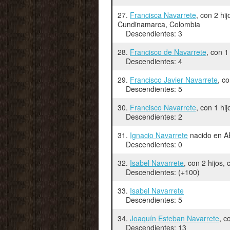
27.
Francisca Navarrete
, con 2 hi
Cundinamarca, Colombia
Descendientes: 3
28.
Francisco de Navarrete
, con 1
Descendientes: 4
29.
Francisco Javier Navarrete
, c
Descendientes: 5
30.
Francisco Navarrete
, con 1 hi
Descendientes: 2
31.
Ignacio Navarrete
nacido en A
Descendientes: 0
32.
Isabel Navarrete
, con 2 hijos
Descendientes: (+100)
33.
Isabel Navarrete
Descendientes: 5
34.
Joaquín Esteban Navarrete
, c
Descendientes: 13