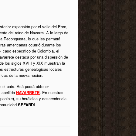
terior expansión por el valle del Ebro,
nte del reino de Navarra. A lo largo de
a Reconquista, lo que les permitió
rras americanas ocurrió durante los
el caso específico de Colombia, el
varrete destaca por una dispersión de
 de los siglos XVIII y XIX muestran la
las estructuras genealógicas locales
micas de la nueva nación.
n el país. Acá podrá obtener
l apellido
NAVARRETE
. En nuestras
sponible), su heráldica y descendencia.
 comunidad
SEFARDI