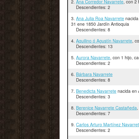
2.
Ana Corredor Navarrete
, con 2
Descendientes: 2
3.
Ana Julia Roa Navarrete
nacida 
31 ene 1850 Jardín Antioquia
Descendientes: 8
4.
Aquilino ó Agustín Navarrete
, c
Descendientes: 13
5.
Aurora Navarrete
, con 1 hijo, 
Descendientes: 2
6.
Bárbara Navarrete
Descendientes: 8
7.
Benedicta Navarrete
nacida en 
Descendientes: 3
8.
Berenice Navarrete Castañeda
,
Descendientes: 7
9.
Carlos Arturo Martínez Navarre
Descendientes: 2