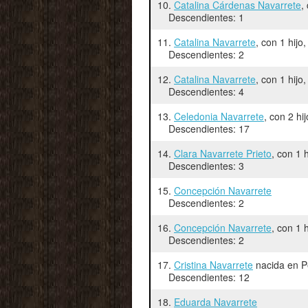
10.
Catalina Cárdenas Navarrete
,
Descendientes: 1
11.
Catalina Navarrete
, con 1 hij
Descendientes: 2
12.
Catalina Navarrete
, con 1 hij
Descendientes: 4
13.
Celedonia Navarrete
, con 2 h
Descendientes: 17
14.
Clara Navarrete Prieto
, con 1 
Descendientes: 3
15.
Concepción Navarrete
Descendientes: 2
16.
Concepción Navarrete
, con 1 
Descendientes: 2
17.
Cristina Navarrete
nacida en P
Descendientes: 12
18.
Eduarda Navarrete