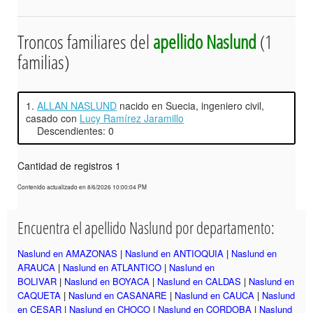
Troncos familiares del
apellido Naslund
(1
familias)
1.
ALLAN NASLUND
nacido en Suecia, ingeniero civil,
casado con
Lucy Ramírez Jaramillo
Descendientes: 0
Cantidad de registros 1
Contenido actualizado en 8/6/2026 10:00:04 PM
Encuentra el apellido Naslund por departamento:
Naslund en AMAZONAS
|
Naslund en ANTIOQUIA
|
Naslund en
ARAUCA
|
Naslund en ATLANTICO
|
Naslund en
BOLIVAR
|
Naslund en BOYACA
|
Naslund en CALDAS
|
Naslund en
CAQUETA
|
Naslund en CASANARE
|
Naslund en CAUCA
|
Naslund
en CESAR
|
Naslund en CHOCO
|
Naslund en CORDOBA
|
Naslund