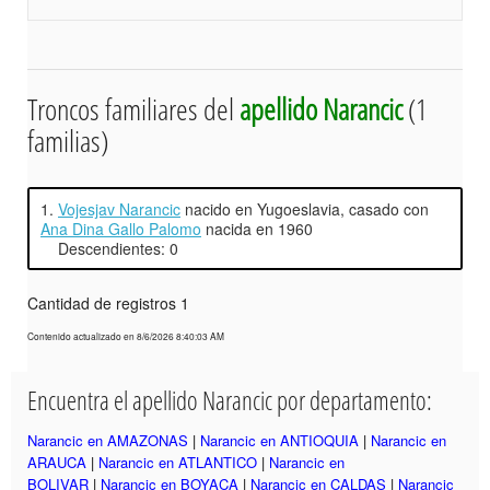
Troncos familiares del
apellido Narancic
(1
familias)
1.
Vojesjav Narancic
nacido en Yugoeslavia, casado con
Ana Dina Gallo Palomo
nacida en 1960
Descendientes: 0
Cantidad de registros 1
Contenido actualizado en 8/6/2026 8:40:03 AM
Encuentra el apellido Narancic por departamento:
Narancic en AMAZONAS
|
Narancic en ANTIOQUIA
|
Narancic en
ARAUCA
|
Narancic en ATLANTICO
|
Narancic en
BOLIVAR
|
Narancic en BOYACA
|
Narancic en CALDAS
|
Narancic