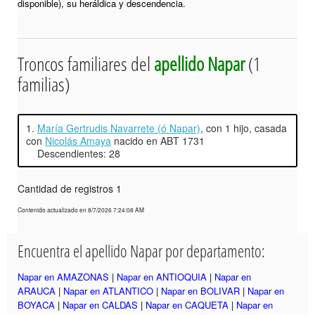
disponible), su heráldica y descendencia.
Troncos familiares del
apellido Napar
(1
familias)
1.
María Gertrudis Navarrete (ó Napar)
, con 1 hijo, casada
con
Nicolás Amaya
nacido en ABT 1731
Descendientes: 28
Cantidad de registros 1
Contenido actualizado en 8/7/2026 7:24:08 AM
Encuentra el apellido Napar por departamento:
Napar en AMAZONAS
|
Napar en ANTIOQUIA
|
Napar en
ARAUCA
|
Napar en ATLANTICO
|
Napar en BOLIVAR
|
Napar en
BOYACA
|
Napar en CALDAS
|
Napar en CAQUETA
|
Napar en