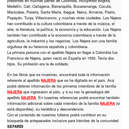
presentes en muchas partes de Colombia, incluyendo Bogotá,
Medellín, Cali, Cartagena, Barranquilla, Bucaramanga, Cúcuta,
Manizales, Pereira, Santa Marta, Ibagué, Neiva, Armenia, Pasto,
Popayán, Tunja, Villavicencio, y muchas otras ciudades. Los Najera
han contribuido a la cultura colombiana a través de la música, el
arte, la literatura, la política, la economía y la educación. Los Najera
también han contribuido a la economía colombiana a través de la
agricultura, la industria y los negocios. Los Najera son una familia
orgullosa de su herencia española y colombiana.
La primera persona con el apellido Najera en llegar a Colombia fue
Francisco de Najera, quien nació en España en 1550. Tenía dos
hijos. Su profesión era la de soldado.
En los libros que se muestran, encontrará toda la información
referente al apellido
NAJERA
que se ha digitado en el país. Acá
podrá obtener información de los primeros miembros de la familia
NAJERA
que ingresaron al país, y a su vez la genealogía del
apellido
NAJERA
. En nuestras referencias podrá encontrar también
información adicional sobre cada miembro de la familia
NAJERA
(si
está disponible), su heráldica y descendencia.
Con el contenido de nuestros folletos podrá contribuir en su
búsqueda de antepasados inclusive para trámites de la comunidad
SEFARDI