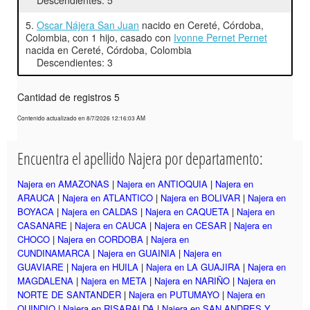
5.
Oscar Nájera San Juan
nacido en Cereté, Córdoba,
Colombia, con 1 hijo, casado con
Ivonne Pernet Pernet
nacida en Cereté, Córdoba, Colombia
Descendientes: 3
Cantidad de registros 5
Contenido actualizado en 8/7/2026 12:16:03 AM
Encuentra el apellido Najera por departamento:
Najera en AMAZONAS
|
Najera en ANTIOQUIA
|
Najera en
ARAUCA
|
Najera en ATLANTICO
|
Najera en BOLIVAR
|
Najera en
BOYACA
|
Najera en CALDAS
|
Najera en CAQUETA
|
Najera en
CASANARE
|
Najera en CAUCA
|
Najera en CESAR
|
Najera en
CHOCO
|
Najera en CORDOBA
|
Najera en
CUNDINAMARCA
|
Najera en GUAINIA
|
Najera en
GUAVIARE
|
Najera en HUILA
|
Najera en LA GUAJIRA
|
Najera en
MAGDALENA
|
Najera en META
|
Najera en NARIÑO
|
Najera en
NORTE DE SANTANDER
|
Najera en PUTUMAYO
|
Najera en
QUINDIO
|
Najera en RISARALDA
|
Najera en SAN ANDRES Y