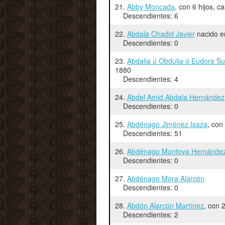
21.
Abby Moncada
, con 6 hijos, 
Descendientes: 6
22.
Abdala Chadid Javier
nacido en
Descendientes: 0
23.
Abdalia ú Obdulia ó Eudora S
1880
Descendientes: 4
24.
Abdel Amid Abdala Hernández
Descendientes: 0
25.
Abdénago Jiménez Isaza
, con
Descendientes: 51
26.
Abdénago Montoya Hernánde
Descendientes: 0
27.
Abdénago Mora Alarcón
Descendientes: 0
28.
Abdón Alarcón Martínez
, con 
Descendientes: 2