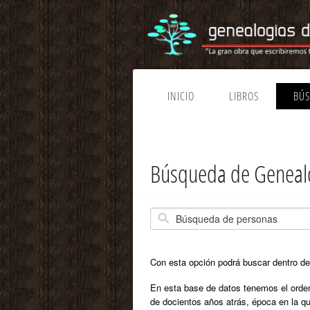
INICIO
LIBROS
BÚ
Búsqueda de Genealog
Con esta opción podrá buscar dentro de
En esta base de datos tenemos el orden
de docientos años atrás, época en la q