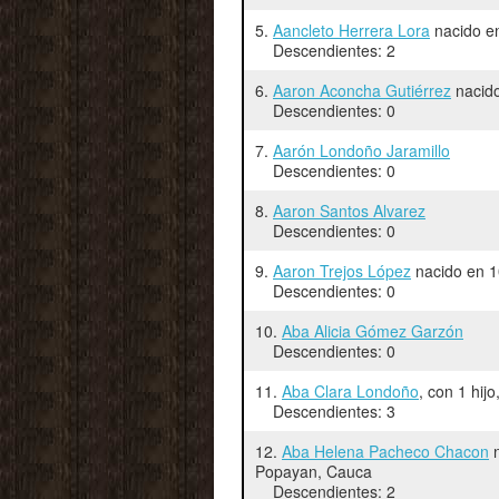
5.
Aancleto Herrera Lora
nacido en
Descendientes: 2
6.
Aaron Aconcha Gutiérrez
nacido
Descendientes: 0
7.
Aarón Londoño Jaramillo
Descendientes: 0
8.
Aaron Santos Alvarez
Descendientes: 0
9.
Aaron Trejos López
nacido en 1
Descendientes: 0
10.
Aba Alicia Gómez Garzón
Descendientes: 0
11.
Aba Clara Londoño
, con 1 hij
Descendientes: 3
12.
Aba Helena Pacheco Chacon
n
Popayan, Cauca
Descendientes: 2