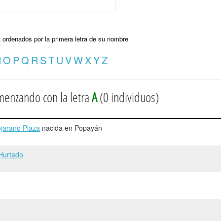
 ordenados por la primera letra de su nombre
N
O
P
Q
R
S
T
U
V
W
X
Y
Z
menzando con la letra
A
(0 individuos)
jarano Plaza
nacida en Popayán
Hurtado