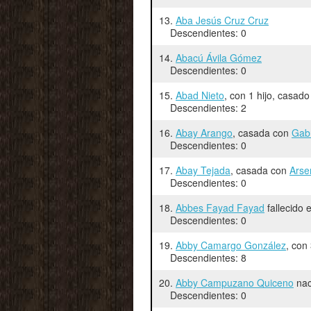
13.
Aba Jesús Cruz Cruz
Descendientes: 0
14.
Abacú Ávila Gómez
Descendientes: 0
15.
Abad Nieto
, con 1 hijo, casad
Descendientes: 2
16.
Abay Arango
, casada con
Gab
Descendientes: 0
17.
Abay Tejada
, casada con
Arse
Descendientes: 0
18.
Abbes Fayad Fayad
fallecido
Descendientes: 0
19.
Abby Camargo González
, con
Descendientes: 8
20.
Abby Campuzano Quiceno
nac
Descendientes: 0