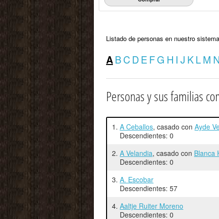
Listado de personas en nuestro sistema
A
B
C
D
E
F
G
H
I
J
K
L
M
Personas y sus familias co
1.
A Ceballos
, casado con
Ayde Ve
Descendientes: 0
2.
A Velandia
, casado con
Blanca 
Descendientes: 0
3.
A. Escobar
Descendientes: 57
4.
Aaltje Ruiter Moreno
Descendientes: 0